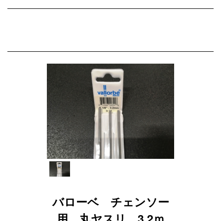
バローベ チェンソー
用 丸ヤスリ 3.2ｍ