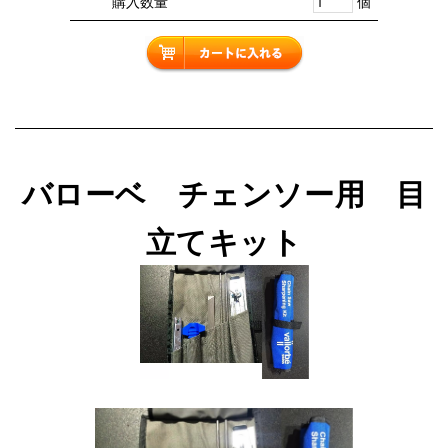
購入数量
個
バローベ チェンソー用 目
立てキット