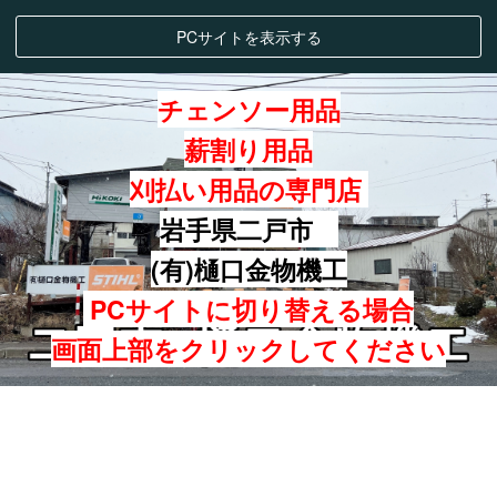
PCサイトを表示する
チェンソー用品
薪割り用品
刈払い用品の専門店
岩手県二戸市
(有)樋口金物機工
PCサイトに切り替える場合
画面上部をクリックしてください
バローベ ヤスリ 目